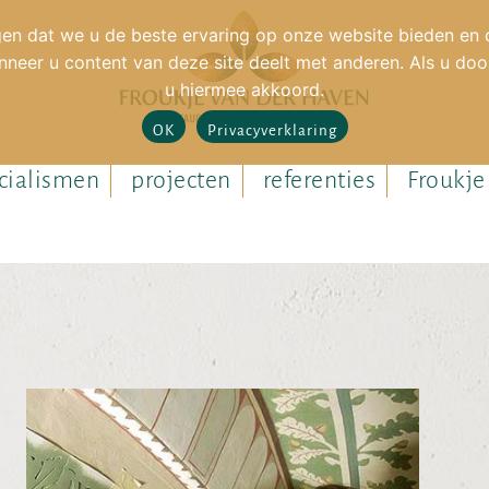
en dat we u de beste ervaring op onze website bieden en o
neer u content van deze site deelt met anderen. Als u door
u hiermee akkoord.
OK
Privacyverklaring
cialismen
projecten
referenties
Froukje