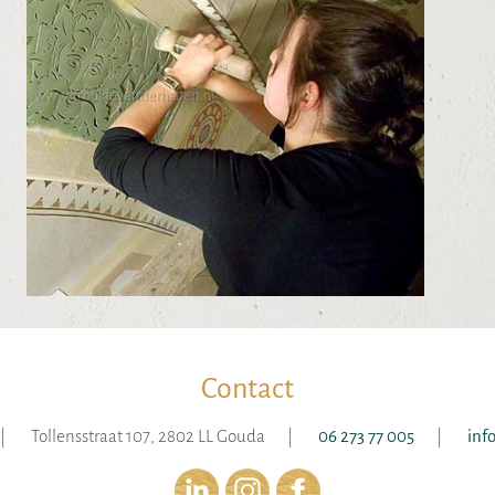
Contact
Tollensstraat 107, 2802 LL Gouda
06 273 77 005
inf