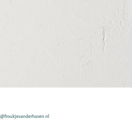
o@froukjevanderhaven.nl