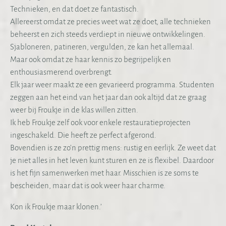
Technieken, en dat doet ze fantastisch.
Allereerst omdat ze precies weet wat ze doet, alle technieken
beheerst en zich steeds verdiept in nieuwe ontwikkelingen.
Sjabloneren, patineren, vergulden, ze kan het allemaal.
Maar ook omdat ze haar kennis zo begrijpelijk en
enthousiasmerend overbrengt.
Elk jaar weer maakt ze een gevarieerd programma. Studenten
zeggen aan het eind van het jaar dan ook altijd dat ze graag
weer bij Froukje in de klas willen zitten.
Ik heb Froukje zelf ook voor enkele restauratieprojecten
ingeschakeld. Die heeft ze perfect afgerond.
Bovendien is ze zo’n prettig mens: rustig en eerlijk. Ze weet dat
je niet alles in het leven kunt sturen en ze is flexibel. Daardoor
is het fijn samenwerken met haar. Misschien is ze soms te
bescheiden, maar dat is ook weer haar charme.
Kon ik Froukje maar klonen.’