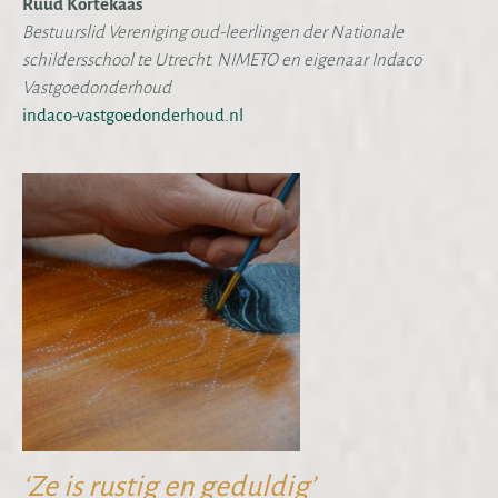
Ruud Kortekaas
Bestuurslid Vereniging oud-leerlingen der Nationale
schildersschool te Utrecht. NIMETO en eigenaar Indaco
Vastgoedonderhoud
indaco-vastgoedonderhoud.nl
‘Ze is rustig en geduldig’