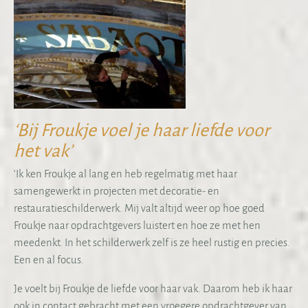
‘Bij Froukje voel je haar liefde voor
het vak’
‘Ik ken Froukje al lang en heb regelmatig met haar
samengewerkt in projecten met decoratie- en
restauratieschilderwerk. Mij valt altijd weer op hoe goed
Froukje naar opdrachtgevers luistert en hoe ze met hen
meedenkt. In het schilderwerk zelf is ze heel rustig en precies.
Een en al focus.
Je voelt bij Froukje de liefde voor haar vak. Daarom heb ik haar
ook in contact gebracht met een vroegere opdrachtgever van