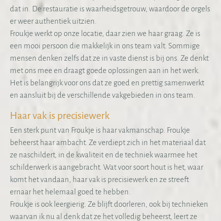
dat in. De restauratie is waarheidsgetrouw, waardoor de orgels
er weer authentiek uitzien.
Froukje werkt op onze locatie, daar zien we haar graag. Ze is
een mooi persoon die makkelijk in ons team valt. Sommige
mensen denken zelfs dat ze in vaste dienst is bij ons. Ze denkt
met ons mee en draagt goede oplossingen aan in het werk.
Het is belangrijk voor ons dat ze goed en prettig samenwerkt
en aansluit bij de verschillende vakgebieden in ons team.
Haar vak is precisiewerk
Een sterk punt van Froukje is haar vakmanschap. Froukje
beheerst haar ambacht. Ze verdiept zich in het materiaal dat
ze naschildert, in de kwaliteit en de techniek waarmee het
schilderwerk is aangebracht. Wat voor soort hout is het, waar
komt het vandaan, haar vak is precisiewerk en ze streeft
ernaar het helemaal goed te hebben.
Froukje is ook leergierig. Ze blijft doorleren, ook bij technieken
waarvan ik nu al denk dat ze het volledig beheerst, leert ze