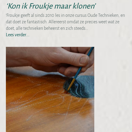
‘Kon ik Froukje maar klonen’
‘Froukje geeft al sinds 2010 les in onze cursus Oude Technieken, en
dat doet ze fantastisch. Allereerst omdat ze precies weet wat ze
doet, alle technieken beheerst en zich steeds…
Lees verder...