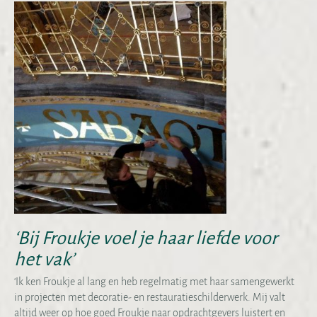
‘Bij Froukje voel je haar liefde voor
het vak’
‘Ik ken Froukje al lang en heb regelmatig met haar samengewerkt
in projecten met decoratie- en restauratieschilderwerk. Mij valt
altijd weer op hoe goed Froukje naar opdrachtgevers luistert en