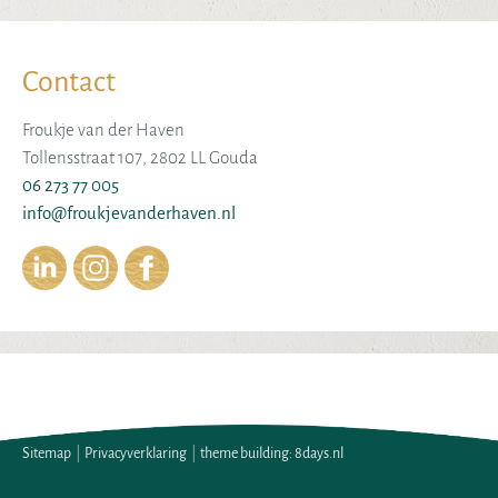
Contact
Froukje van der Haven
Tollensstraat 107, 2802 LL Gouda
06 273 77 005
info@froukjevanderhaven.nl
Sitemap
|
Privacyverklaring
|
theme building: 8days.nl