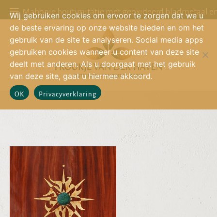
Mahonie houtimitatie met geoxideerd bladmetaal en
Wij gebruiken cookies om ervoor te zorgen dat we u
de beste ervaring op onze website bieden en om het
gebruik van de site te analyseren. Social media apps
gebruiken cookies wanneer u content van deze site
deelt met anderen. Als u doorgaat met het gebruik
van deze site, gaat u hiermee akkoord.
OK
Privacyverklaring