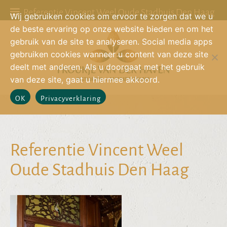
Referentie Vincent Weel Oude Stadhuis Den Haag
Wij gebruiken cookies om ervoor te zorgen dat we u
de beste ervaring op onze website bieden en om het
gebruik van de site te analyseren. Social media apps
gebruiken cookies wanneer u content van deze site
deelt met anderen. Als u doorgaat met het gebruik
van deze site, gaat u hiermee akkoord.
OK
Privacyverklaring
Referentie Vincent Weel
Oude Stadhuis Den Haag