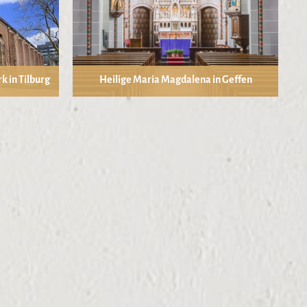
k in Tilburg
Heilige Maria Magdalena in Geffen
Foto: kerkfotografie.nl