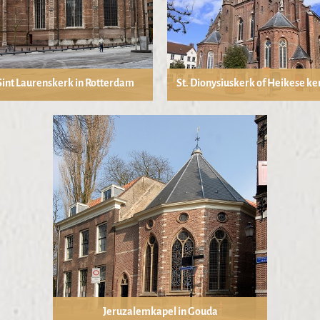
Sint Laurenskerk in Rotterdam
St. Dionysiuskerk of Heikese ker
Jeruzalemkapel in Gouda