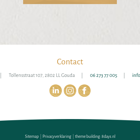
Contact
Tollensstraat 107, 2802 LL Gouda
06 273 77 005
inf
Sitemap
|
Privacyverklaring
|
theme building: 8days.nl