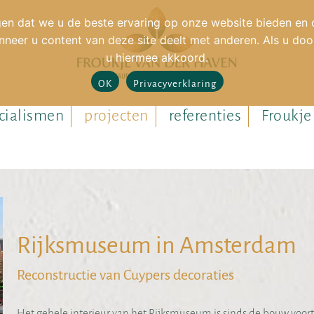
en dat we u de beste ervaring op onze website bieden en o
neer u content van deze site deelt met anderen. Als u door
u hiermee akkoord.
OK
Privacyverklaring
cialismen
projecten
referenties
Froukje
Rijksmuseum in Amsterdam
Reconstructie van Cuypers decoraties
Het gehele interieur van het Rijksmuseum is sinds de bouw voor