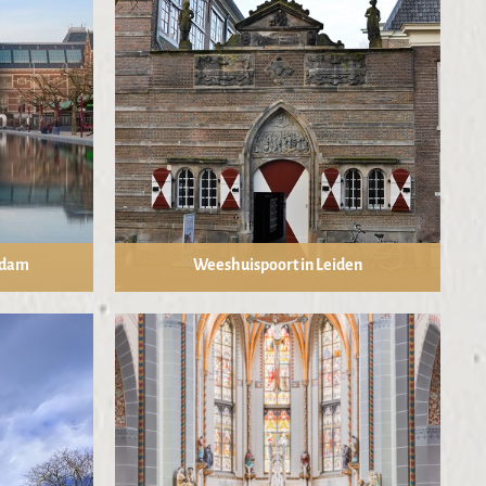
rdam
Weeshuispoort in Leiden